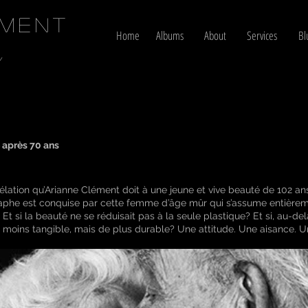
ément
Home
Albums
About
Services
Bl
y
é après 70 ans
élation qu’Arianne Clément doit à une jeune et vive beauté de 102 ans
graphe est conquise par cette femme d’âge mûr qui s’assume entièreme
. Et si la beauté ne se réduisait pas à la seule plastique? Et si, au-d
 moins tangible, mais de plus durable? Une attitude. Une aisance. U