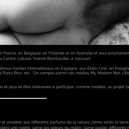
 en France, en Belgique, en Finlande et en Australie et sera prochaine
 Centre culturel Yvonne Bombardier, à Valcourt.
mbreux médias internationaux en Espagne, aux États-Unis, en Pologn
il, à Porto Rico, etc. On compte parmi ces médias My Modern Met, Lif
s et plus et êtes intéressés à participer, comme modèle, au projet l’ar
sensible aux différents parfums de la nature; j’aime sentir la terre
dans une rivière, j’aime les odeurs du matin, j’aime goûter différents